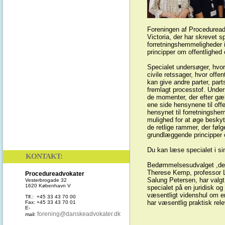
Foreningen af Procedureadv
Victoria, der har skrevet 
forretningshemmeligheder i
principper om offentlighed 
Specialet undersøger, hvo
civile retssager, hvor offe
kan give andre parter, part
fremlagt processtof. Under
de momenter, der efter gæl
ene side hensynene til off
hensynet til forretningsh
mulighed for at øge beskyt
de retlige rammer, der føl
grundlæggende principper o
Du kan læse specialet i s
KONTAKT:
Bedømmelsesudvalget ,der 
Therese Kemp, professor 
Procedureadvokater
Salung Petersen, har valgt a
Vesterbrogade 32
1620 København V
specialet på en juridisk o
væsentligt videnshul om en 
Tlf.: +45 33 43 70 00
har væsentlig praktisk rel
Fax: +45 33 43 70 01
E-
forening@danskeadvokater.dk
mail: