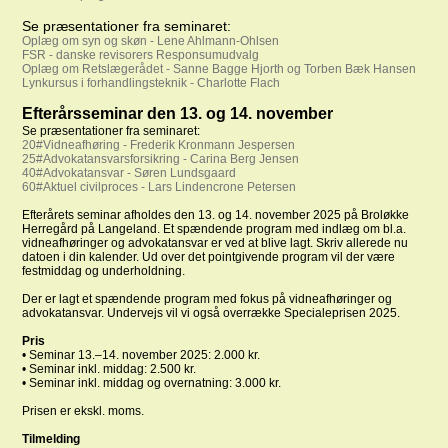
Se præsentationer fra seminaret:
Oplæg om syn og skøn - Lene Ahlmann-Ohlsen
FSR - danske revisorers Responsumudvalg
Oplæg om Retslægerådet - Sanne Bagge Hjorth og Torben Bæk Hansen
Lynkursus i forhandlingsteknik - Charlotte Flach
Efterårsseminar den 13. og 14. november
Se præsentationer fra seminaret:
20#Vidneafhøring - Frederik Kronmann Jespersen
25#Advokatansvarsforsikring - Carina Berg Jensen
40#Advokatansvar - Søren Lundsgaard
60#Aktuel civilproces - Lars Lindencrone Petersen
Efterårets seminar afholdes den 13. og 14. november 2025 på Broløkke
Herregård på Langeland. Et spændende program med indlæg om bl.a.
vidneafhøringer og advokatansvar er ved at blive lagt. Skriv allerede nu
datoen i din kalender. Ud over det pointgivende program vil der være
festmiddag og underholdning.
Der er lagt et spændende program med fokus på vidneafhøringer og
advokatansvar. Undervejs vil vi også overrække Specialeprisen 2025.
Pris
• Seminar 13.–14. november 2025: 2.000 kr.
• Seminar inkl. middag: 2.500 kr.
• Seminar inkl. middag og overnatning: 3.000 kr.
Prisen er ekskl. moms.
Tilmelding