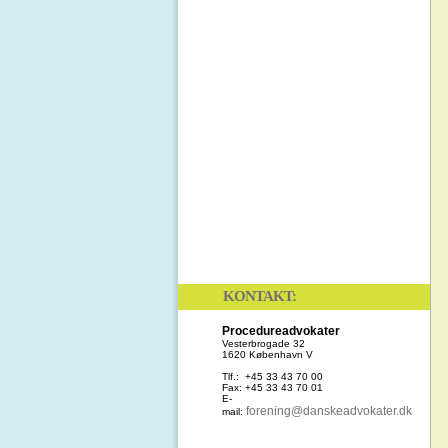
KONTAKT:
Procedureadvokater
Vesterbrogade 32
1620 København V
Tlf.: +45 33 43 70 00
Fax: +45 33 43 70 01
E-
forening@danskeadvokater.dk
mail: