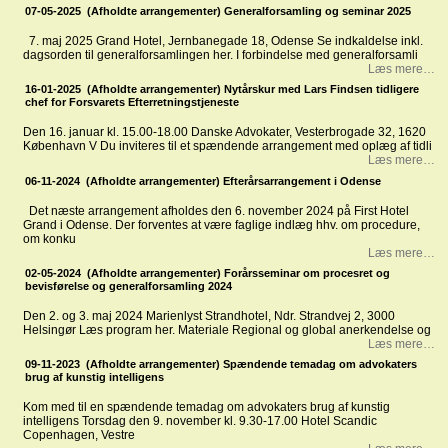
07-05-2025 (Afholdte arrangementer) Generalforsamling og seminar 2025
7. maj 2025 Grand Hotel, Jernbanegade 18, Odense Se indkaldelse inkl.
dagsorden til generalforsamlingen her. I forbindelse med generalforsamli
Læs mere…
16-01-2025 (Afholdte arrangementer) Nytårskur med Lars Findsen tidligere
chef for Forsvarets Efterretningstjeneste
Den 16. januar kl. 15.00-18.00 Danske Advokater, Vesterbrogade 32, 1620
København V Du inviteres til et spændende arrangement med oplæg af tidli
Læs mere…
06-11-2024 (Afholdte arrangementer) Efterårsarrangement i Odense
Det næste arrangement afholdes den 6. november 2024 på First Hotel
Grand i Odense. Der forventes at være faglige indlæg hhv. om procedure,
om konku
Læs mere…
02-05-2024 (Afholdte arrangementer) Forårsseminar om procesret og
bevisførelse og generalforsamling 2024
Den 2. og 3. maj 2024 Marienlyst Strandhotel, Ndr. Strandvej 2, 3000
Helsingør Læs program her. Materiale Regional og global anerkendelse og
Læs mere…
09-11-2023 (Afholdte arrangementer) Spændende temadag om advokaters
brug af kunstig intelligens
Kom med til en spændende temadag om advokaters brug af kunstig
intelligens Torsdag den 9. november kl. 9.30-17.00 Hotel Scandic
Copenhagen, Vestre