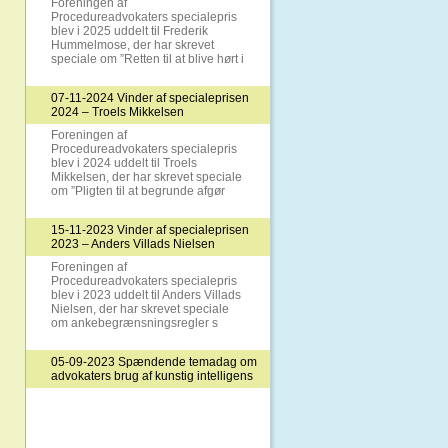
Foreningen af
Procedureadvokaters specialepris
blev i 2025 uddelt til Frederik
Hummelmose, der har skrevet
speciale om ”Retten til at blive hørt i
07-11-2024 Vinder af specialeprisen
2024 – Troels Mikkelsen
Foreningen af
Procedureadvokaters specialepris
blev i 2024 uddelt til Troels
Mikkelsen, der har skrevet speciale
om ”Pligten til at begrunde afgør
15-11-2023 Vinder af specialeprisen
2023 – Anders Villads Nielsen
Foreningen af
Procedureadvokaters specialepris
blev i 2023 uddelt til Anders Villads
Nielsen, der har skrevet speciale
om ankebegrænsningsregler s
05-09-2023 Spændende temadag om
advokaters brug af kunstig intelligens