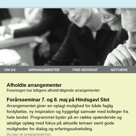
OM OS
ARRANGEMENTER
FIND ADVOKAT
NETVÆRK
Afholdte arrangementer
Foreningen har tidligere afholdt følgende arrangementer:
Forårsseminar 7. og 8. maj på Hindsgavl Slot
Arrangementet giver en oplagt mulighed for både faglig
fordybelse, ny inspiration og hyggeligt samvær med kolleger fra
hele landet. Programmet byder på en række spændende og
alsidige oplæg med fokus på aktuelle temaer samt gode
muligheder for dialog og erfaringsudveksling.
.
Du kan se programmet her