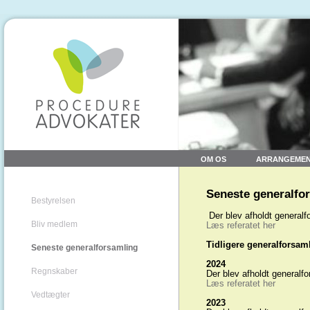
OM OS
ARRANGEME
Seneste generalfo
Bestyrelsen
Der blev afholdt generalf
Bliv medlem
Læs referatet her
Tidligere generalforsam
Seneste generalforsamling
2024
Regnskaber
Der blev afholdt generalf
Læs referatet her
Vedtægter
2023